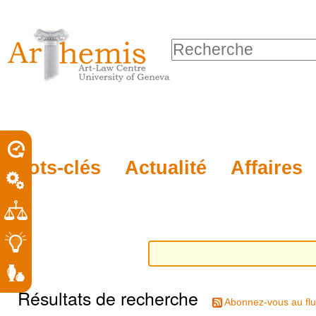
Outils
Sections
Aller
personnels
au
Chercher par
contenu.
Recherche
|
avancée…
Aller
à
la
porel
Mots-clés
Actualité
Affaires
navigation
roit
Résultats de recherche
Abonnez-vous au flu