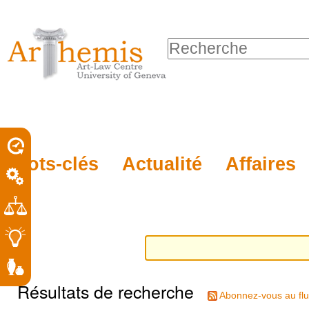
Outils
Sections
Aller
personnels
au
Chercher par
contenu.
Recherche
|
avancée…
Aller
à
la
porel
Mots-clés
Actualité
Affaires
navigation
roit
Résultats de recherche
Abonnez-vous au flu