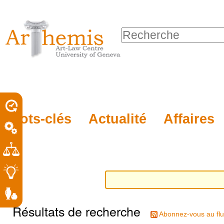
Outils
Sections
Aller
personnels
au
Chercher par
contenu.
Recherche
|
avancée…
Aller
à
la
porel
Mots-clés
Actualité
Affaires
navigation
roit
Résultats de recherche
Abonnez-vous au flu