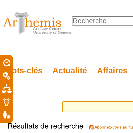
Outils
Sections
Aller
personnels
au
Chercher par
contenu.
Recherche
|
avancée…
Aller
à
la
porel
Mots-clés
Actualité
Affaires
navigation
roit
Résultats de recherche
Abonnez-vous au flu