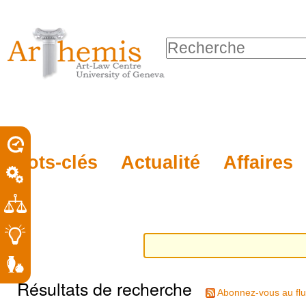
Outils
Sections
Aller
personnels
au
Chercher par
contenu.
Recherche
|
avancée…
Aller
à
la
porel
Mots-clés
Actualité
Affaires
navigation
roit
Résultats de recherche
Abonnez-vous au flu