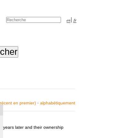
Chercher par
en
fr
Recherche
avancée…
 récent en premier)
·
alphabétiquement
n years later and their ownership