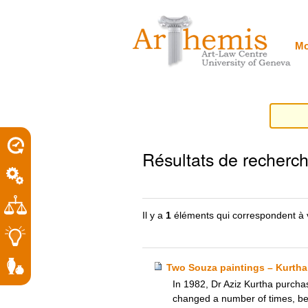
Outils
Sections
Aller
personnels
au
contenu.
|
Mo
Aller
à
la
navigation
porel
Résultats de recherc
roit
Il y a
1
éléments qui correspondent à 
Two Souza paintings – Kurtha
In 1982, Dr Aziz Kurtha purchas
changed a number of times, b