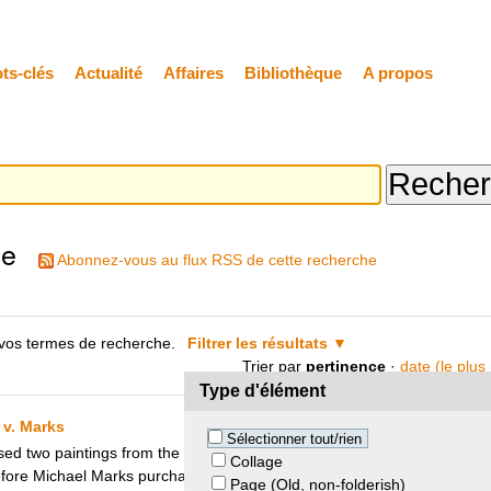
ts-clés
Actualité
Affaires
Bibliothèque
A propos
he
Abonnez-vous au flux RSS de cette recherche
vos termes de recherche.
Filtrer les résultats
Trier par
pertinence
·
date (le plus
Type d'élément
 v. Marks
Sélectionner tout/rien
ed two paintings from the Indian artist Francis Souza. They were stole
Collage
efore Michael Marks purchased them on 10 January 2006.
Page (Old, non-folderish)