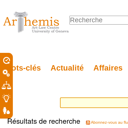
Outils
Sections
Aller
personnels
au
Chercher par
contenu.
Recherche
|
avancée…
Aller
à
la
porel
Mots-clés
Actualité
Affaires
navigation
roit
Résultats de recherche
Abonnez-vous au flu