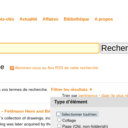
ts-clés
Actualité
Affaires
Bibliothèque
A propos
he
Abonnez-vous au flux RSS de cette recherche
 vos termes de recherche.
Filtrer les résultats
Trier par
pertinence
·
date (le plus 
Type d'élément
 – Feldmann Heirs and British Museum
Sélectionner tout/rien
 collection of drawings, including “Young Couple in a Landscape”, was i
Collage
ing was later acquired by the collector Edmund Schilling in the 1960s, 
Page (Old, non-folderish)