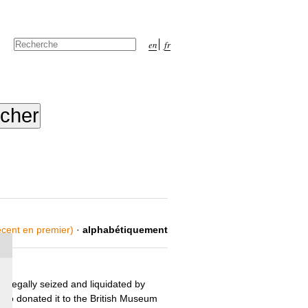
Chercher par
en
fr
Recherche
avancée…
récent en premier)
·
alphabétiquement
llegally seized and liquidated by
who donated it to the British Museum