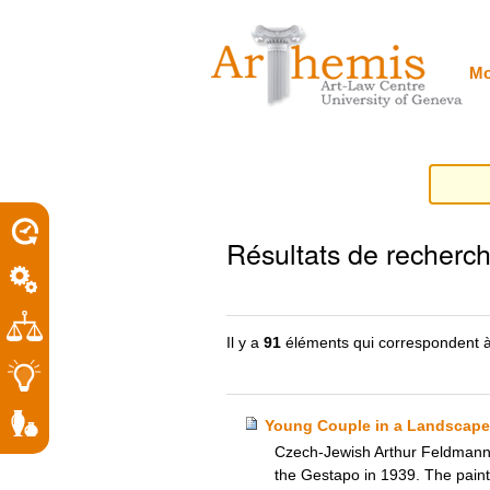
Outils
Sections
Aller
personnels
au
contenu.
|
Mo
Aller
à
la
navigation
porel
Résultats de recherc
roit
Il y a
91
éléments qui correspondent à
Young Couple in a Landscape
Czech-Jewish Arthur Feldmann’s
the Gestapo in 1939. The paint