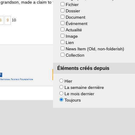
 grandson, made a claim to the drawing a few years later.
Fichier
Dossier
Document
8
9
10
Événement
Actualité
Image
Lien
News Item (Old, non-folderish)
Collection
Éléments créés depuis
Hier
La semaine dernière
Le mois dernier
Toujours