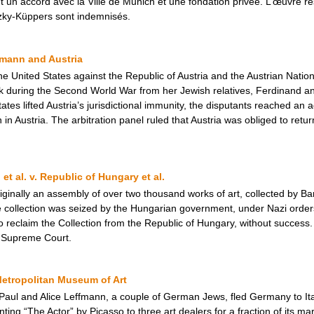
ent un accord avec la Ville de Munich et une fondation privée. L’œuvre
itzky-Küppers sont indemnisés.
ltmann and Austria
he United States against the Republic of Austria and the Austrian Nationa
ok during the Second World War from her Jewish relatives, Ferdinand a
tes lifted Austria’s jurisdictional immunity, the disputants reached an 
n in Austria. The arbitration panel ruled that Austria was obliged to retur
et al. v. Republic of Hungary et al.
ginally an assembly of over two thousand works of art, collected by Ba
e collection was seized by the Hungarian government, under Nazi order
 reclaim the Collection from the Republic of Hungary, without success.
s Supreme Court.
Metropolitan Museum of Art
aul and Alice Leffmann, a couple of German Jews, fled Germany to Italy
ting “The Actor” by Picasso to three art dealers for a fraction of its ma