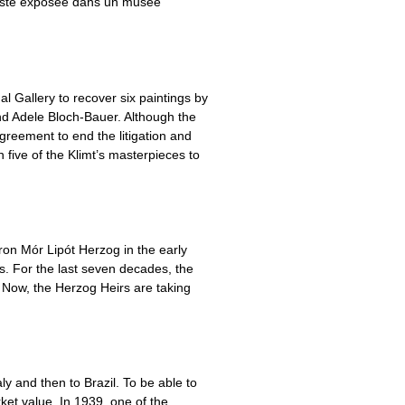
 reste exposée dans un musée
l Gallery to recover six paintings by
nd Adele Bloch-Bauer. Although the
agreement to end the litigation and
n five of the Klimt’s masterpieces to
ron Mór Lipót Herzog in the early
s. For the last seven decades, the
 Now, the Herzog Heirs are taking
 and then to Brazil. To be able to
rket value. In 1939, one of the