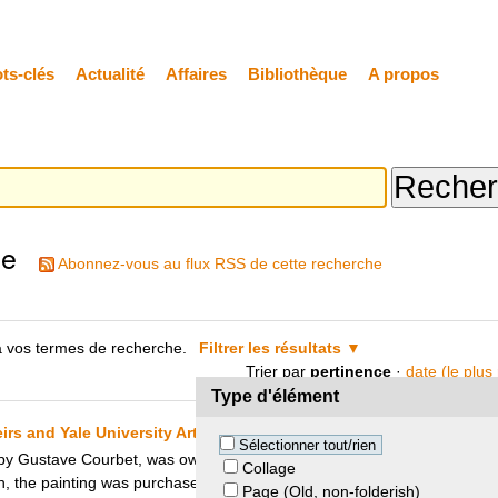
ts-clés
Actualité
Affaires
Bibliothèque
A propos
he
Abonnez-vous au flux RSS de cette recherche
 vos termes de recherche.
Filtrer les résultats
Trier par
pertinence
·
date (le plus
Type d'élément
s and Yale University Art Gallery
Sélectionner tout/rien
by Gustave Courbet, was owned by Josephine Weinmann and her family, 
Collage
 the painting was purchased by Herbert Schaefer, a Nazi militant. Whe
Page (Old, non-folderish)