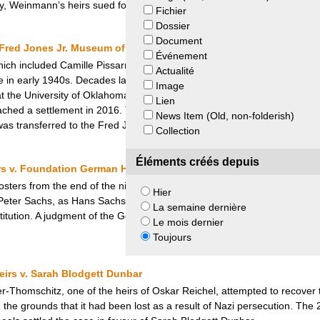
ry, Weinmann’s heirs sued for its return.
Fichier
Dossier
Document
Fred Jones Jr. Museum of Art
Événement
hich included Camille Pissarro’s painting “La bergère rentrant des mou
Actualité
e in early 1940s. Decades later, Meyer’s daughter and heir, Léone Meye
Image
the University of Oklahoma, and initiated a lawsuit in the United States 
Lien
reached a settlement in 2016. The latter was denounced by Ms. Meyer. E
News Item (Old, non-folderish)
was transferred to the Fred Jones Jr. Museum of Art.
Collection
Éléments créés depuis
irs v. Foundation German Historical Museum
ters from the end of the nineteenth century. This collection was conside
Hier
Peter Sachs, as Hans Sachs’ son and sole heir, located his father’s coll
La semaine dernière
ution. A judgment of the German Federal Court of Justice made possib
Le mois dernier
Toujours
Heirs v. Sarah Blodgett Dunbar
-Thomschitz, one of the heirs of Oskar Reichel, attempted to recover th
the grounds that it had been lost as a result of Nazi persecution. The 