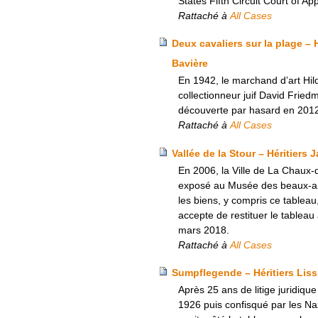
States Fifth Circuit Court of A
Rattaché à
All Cases
Deux cavaliers sur la plage –
Bavière
En 1942, le marchand d’art Hild
collectionneur juif David Friedm
découverte par hasard en 2012 
Rattaché à
All Cases
Vallée de la Stour – Héritiers
En 2006, la Ville de La Chaux-
exposé au Musée des beaux-arts
les biens, y compris ce tableau
accepte de restituer le tableau 
mars 2018.
Rattaché à
All Cases
Sumpflegende – Héritiers Liss
Après 25 ans de litige juridiqu
1926 puis confisqué par les Nazi