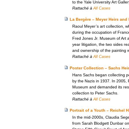
to the Yale University Art Galle
Rattaché à
All Cases
La Bergère – Meyer Heirs and 
Raoul Meyer’s art collection, w
during the occupation of Franc
Fred Jones Jr. Museum of Art at 
year litigation, the two sides 
and ownership of the painting 
Rattaché à
All Cases
Poster Collection – Sachs He
Hans Sachs began collecting pos
by the Nazis in 1937. In 2005, 
Museum and demanded its restit
collection to Peter Sachs.
Rattaché à
All Cases
Portrait of a Youth – Reichel 
In the mid-2000s, Claudia Seger
from Sarah Blodgett Dunbar on 