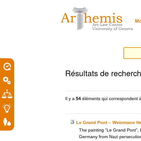
Outils
Sections
Aller
personnels
au
contenu.
|
Mo
Aller
à
la
navigation
porel
Résultats de recherc
roit
Il y a
54
éléments qui correspondent à
Le Grand Pont – Weinmann Heir
The painting “Le Grand Pont”, 
Germany from Nazi persecution,