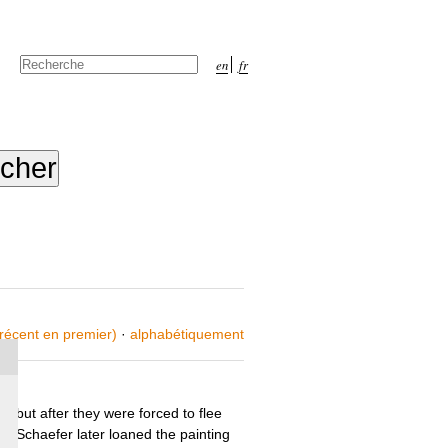
Chercher par
en
fr
Recherche
avancée…
 récent en premier)
·
alphabétiquement
but after they were forced to flee
n Schaefer later loaned the painting