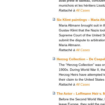
avait prêté le tableau, conclu
munichois et les héritiers Liss
Rattaché à
All Cases
Six Klimt paintings – Maria A
Maria Altmann brought suit in t
Gustav Klimt that the Nazis to
Supreme Court of the United Sta
submit the dispute to arbitratio
Maria Altmann.
Rattaché à
All Cases
Herzog Collection – De Csepel 
The “Herzog Collection” was ori
1900s. During World War II, th
Herzog Heirs have attempted to
their claim to the United State
Rattaché à
All Cases
The Actor – Leffmann Heir v. 
Before the Second World War, P
leave Europe, they sold the pain