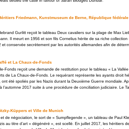
ppeals settled the case in favour of Sarah Blodgett Dunbar.
 Héritiers Friedmann, Kunstmuseum de Berne, République fédérale 
ebrand Gurlitt reçoit le tableau Deux cavaliers sur la plage de Max Li
ann. Il meurt en 1956 et son fils Cornelius hérite de sa riche collection
et conservée secrètement par les autorités allemandes afin de détermin
 Jaffé et La Chaux-de-Fonds
de-Fonds reçoit une demande de restitution pour le tableau « La Vallée
 de La Chaux-de-Fonds. Le requérant représente les ayants droit héri
, ont été spoliés par les Nazis durant la Deuxième Guerre mondiale. Aprè
à l’automne 2017 suite à une procédure de conciliation judiciaire. Le Tab
itzky-Küppers et Ville de Munich
e et de négociation, le sort de « Sumpflegende », un tableau de Paul K
s au titre d’art « dégénéré », est scellé. En juillet 2017, les héritiers 