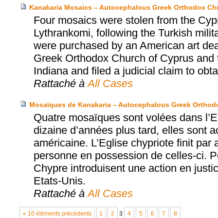
Kanakaria Mosaics – Autocephalous Greek Orthodox Chu
Four mosaics were stolen from the Cypr
Lythrankomi, following the Turkish milit
were purchased by an American art dea
Greek Orthodox Church of Cyprus and t
Indiana and filed a judicial claim to obtai
Rattaché à
All Cases
Mosaïques de Kanakaria – Autocephalous Greek Orthodo
Quatre mosaïques sont volées dans l’Eg
dizaine d’années plus tard, elles sont
américaine. L’Eglise chypriote finit par
personne en possession de celles-ci. Pe
Chypre introduisent une action en justic
Etats-Unis.
Rattaché à
All Cases
« 10 éléments précédents
1
2
3
4
5
6
7
8