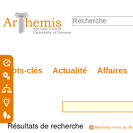
Outils
Sections
Aller
personnels
au
Chercher par
contenu.
Recherche
|
avancée…
Aller
à
la
porel
Mots-clés
Actualité
Affaires
navigation
roit
Résultats de recherche
Abonnez-vous au flu