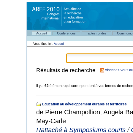
Aller
au
contenu.
|
Aller
à
Navigation
la
Accueil
Conférences
Tables rondes
Communica
Outils
navigation
personnels
Vous êtes ici :
Accueil
Résultats de recherche
Abonnez-vous au 
Il y a
62
éléments qui correspondent à vos termes de recher
Education au développement durable et territoires
de Pierre Champollion, Angela Bar
May-Carle
Rattaché à
Symposiums courts
/