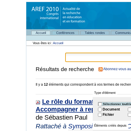
Aller
au
contenu.
|
Aller
à
Navigation
la
Accueil
Conférences
Tables rondes
Communica
Outils
navigation
personnels
Vous êtes ici :
Accueil
Résultats de recherche
Abonnez-vous au 
Il y a
12
éléments qui correspondent à vos termes de recher
Type d'élément
Le rôle du formateur dans la p
Sélectionner tout/ri
Accompagner à repérer et à dir
Document
Fichier
de Sébastien Paul
Rattaché à
Symposiums longs
/
C
Éléments créés depuis