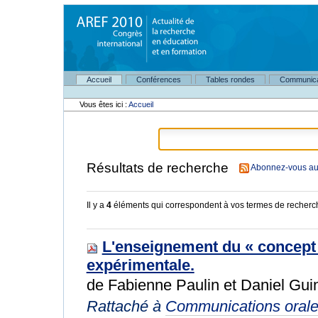
Aller
au
contenu.
|
Aller
à
Navigation
la
Accueil
Conférences
Tables rondes
Communica
Outils
navigation
personnels
Vous êtes ici :
Accueil
Résultats de recherche
Abonnez-vous au 
Il y a
4
éléments qui correspondent à vos termes de recherc
L'enseignement du « concept 
expérimentale.
de Fabienne Paulin et Daniel Gui
Rattaché à
Communications oral