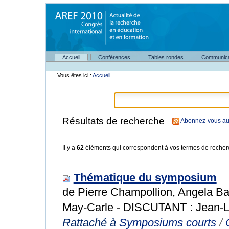
Aller
au
contenu.
|
Aller
à
Navigation
la
Accueil
Conférences
Tables rondes
Communica
Outils
navigation
personnels
Vous êtes ici :
Accueil
Résultats de recherche
Abonnez-vous au 
Il y a
62
éléments qui correspondent à vos termes de recher
Thématique du symposium
de Pierre Champollion, Angela Bar
May-Carle - DISCUTANT : Jean-L
Rattaché à
Symposiums courts
/